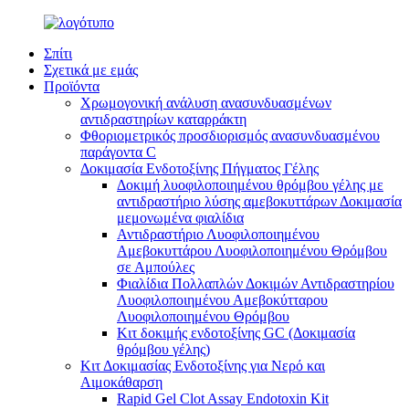
Σπίτι
Σχετικά με εμάς
Προϊόντα
Χρωμογονική ανάλυση ανασυνδυασμένων
αντιδραστηρίων καταρράκτη
Φθοριομετρικός προσδιορισμός ανασυνδυασμένου
παράγοντα C
Δοκιμασία Ενδοτοξίνης Πήγματος Γέλης
Δοκιμή λυοφιλοποιημένου θρόμβου γέλης με
αντιδραστήριο λύσης αμεβοκυττάρων Δοκιμασία
μεμονωμένα φιαλίδια
Αντιδραστήριο Λυοφιλοποιημένου
Αμεβοκυττάρου Λυοφιλοποιημένου Θρόμβου
σε Αμπούλες
Φιαλίδια Πολλαπλών Δοκιμών Αντιδραστηρίου
Λυοφιλοποιημένου Αμεβοκύτταρου
Λυοφιλοποιημένου Θρόμβου
Κιτ δοκιμής ενδοτοξίνης GC (Δοκιμασία
θρόμβου γέλης)
Κιτ Δοκιμασίας Ενδοτοξίνης για Νερό και
Αιμοκάθαρση
Rapid Gel Clot Assay Endotoxin Kit