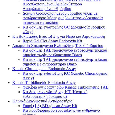
Λυοφιλοποιημένου Αμεβοκύτταρου
Λυοφιλοποιημένου Θρόμβου
Δοκιμή λυοφιλοποιημένου θρόμβου γέλης με
αντιδραστήριο λύσης αμεβοκυττάρων Δοκιμασία
μεμονωμένα φιαλίδια
Κιτ δοκιμής ενδοτοξίνης GC (Δοκιμασία θρόμβου
γέλης)
Κιτ Δοκιμασίας Ενδοτοξίνης για Νερό και Αιμοκάθαρση
Rapid Gel Clot Assay Endotoxin Kit
Δοκιμασία Χρωμογόνου Ενδοτοξίνης Τελικού Σημείου
Κιτ δοκιμής TAL χρωμογόνου ενδοτοξίνης τελικού
σημείου χωρίς αντιδραστήριο Diazo
Κιτ δοκιμής TAL χρωμογόνου ενδοτοξίνης τελικού
σημείου με αντιδραστήριο Diazo
Kinetic Chromogenic Endotoxin Assay
Κιτ δοκιμής ενδοτοξίνης KC ​​(Kinetic Chromogenic
Assay)
Kinetic Turbidimetric Endotoxin Assay
Φιαλίδια αντιδραστηρίου Kinetic Turbidimetric TAL
Κιτ δοκιμών ενδοτοξίνης KT (Κινητική
θολερομετρική δοκιμασία)
Κλινικά Διαγνωστικά Αντιδραστήρια
Fungi (1,3)-BD-glucan Assay Kit
Κιτ προσδιορισμού ενδοτοξίνης για ανθρώπινο
πλάσμα