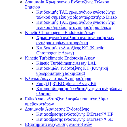
Δοκιμασία Χρωμογόνου Ενδοτοξίνης Τελικού
Σημείου
Κιτ δοκιμής TAL χρωμογόνου ενδοτοξίνης
τελικού σημείου χωρίς αντιδραστήριο Diazo
Κιτ δοκιμής TAL χρωμογόνου ενδοτοξίνης
τελικού σημείου με αντιδραστήριο Diazo
Kinetic Chromogenic Endotoxin Assay
Χρωμογονική ανάλυση ανασυνδυασμένων
αντιδραστηρίων καταρράκτη
Κιτ δοκιμής ενδοτοξίνης KC ​​(Kinetic
Chromogenic Assay)
Kinetic Turbidimetric Endotoxin Assay
Kinetic Turbidimetric Assay LAL
Κιτ δοκιμών ενδοτοξίνης KT (Κινητική
θολερομετρική δοκιμασία)
Κλινικά Διαγνωστικά Αντιδραστήρια
Fungi (1,3)-BD-glucan Assay Kit
Κιτ προσδιορισμού ενδοτοξίνης για ανθρώπινο
πλάσμα
Ειδικό για ενδοτοξίνη λυοφιλοποιημένο λύμα
αμεβοκυττάρων
Δοκιμασία Αφαίρεσης Ενδοτοξίνης
Κιτ αφαίρεσης ενδοτοξίνης EtEraser™ HP
Κιτ αφαίρεσης ενδοτοξίνης EtEraser™ SE
Εξαρτήματα ανίχνευσης ενδοτοξινών