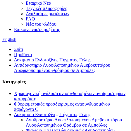
Εταιρικά Νέα
Τεχνικές πληροφορίες
Ανάλυση περιπτώσεων
FAQ
Νέα του κλάδου
Επικοινωνήστε μαζί μας
English
Σπίτι
Προϊόντα
Δοκιμασία Ενδοτοξίνης Πήγματος Γέλης
Αντιδραστήριο Λυοφιλοποιημένου Αμεβοκυττάρου
Λυοφιλοποιημένου Θρόμβου σε Αμπούλες
Κατηγορίες
Χρωμογονική ανάλυση ανασυνδυασμένων αντιδραστηρίων
καταρράκτη
Φθοριομετρικός προσδιορισμός ανασυνδυασμένου
παράγοντα C
Δοκιμασία Ενδοτοξίνης Πήγματος Γέλης
Αντιδραστήριο Λυοφιλοποιημένου Αμεβοκυττάρου
Λυοφιλοποιημένου Θρόμβου σε Αμπούλες
Φιαλίδια Πολλαπλών Δοκιμών Αντιδραστηρίου