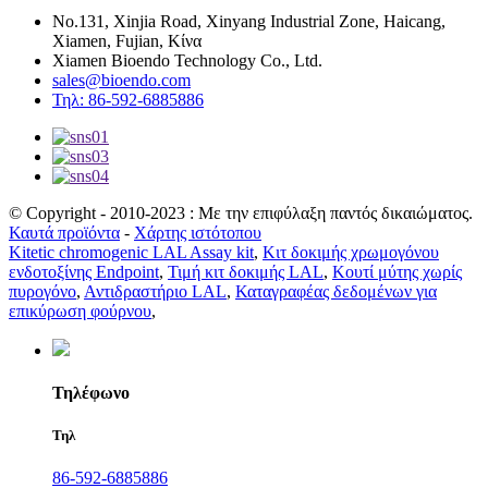
No.131, Xinjia Road, Xinyang Industrial Zone, Haicang,
Xiamen, Fujian, Κίνα
Xiamen Bioendo Technology Co., Ltd.
sales@bioendo.com
Τηλ: 86-592-6885886
© Copyright - 2010-2023 : Με την επιφύλαξη παντός δικαιώματος.
Καυτά προϊόντα
-
Χάρτης ιστότοπου
Kitetic chromogenic LAL Assay kit
,
Κιτ δοκιμής χρωμογόνου
ενδοτοξίνης Endpoint
,
Τιμή κιτ δοκιμής LAL
,
Κουτί μύτης χωρίς
πυρογόνο
,
Αντιδραστήριο LAL
,
Καταγραφέας δεδομένων για
επικύρωση φούρνου
,
Τηλέφωνο
Τηλ
86-592-6885886