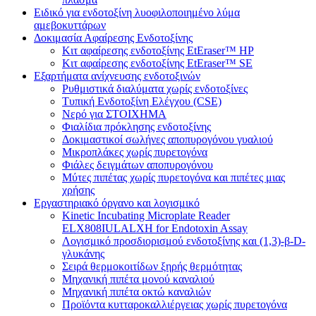
Ειδικό για ενδοτοξίνη λυοφιλοποιημένο λύμα
αμεβοκυττάρων
Δοκιμασία Αφαίρεσης Ενδοτοξίνης
Κιτ αφαίρεσης ενδοτοξίνης EtEraser™ HP
Κιτ αφαίρεσης ενδοτοξίνης EtEraser™ SE
Εξαρτήματα ανίχνευσης ενδοτοξινών
Ρυθμιστικά διαλύματα χωρίς ενδοτοξίνες
Τυπική Ενδοτοξίνη Ελέγχου (CSE)
Νερό για ΣΤΟΙΧΗΜΑ
Φιαλίδια πρόκλησης ενδοτοξίνης
Δοκιμαστικοί σωλήνες αποπυρογόνου γυαλιού
Μικροπλάκες χωρίς πυρετογόνα
Φιάλες δειγμάτων αποπυρογόνου
Μύτες πιπέτας χωρίς πυρετογόνα και πιπέτες μιας
χρήσης
Εργαστηριακό όργανο και λογισμικό
Kinetic Incubating Microplate Reader
ELX808IULALXH for Endotoxin Assay
Λογισμικό προσδιορισμού ενδοτοξίνης και (1,3)-β-D-
γλυκάνης
Σειρά θερμοκοιτίδων ξηρής θερμότητας
Μηχανική πιπέτα μονού καναλιού
Μηχανική πιπέτα οκτώ καναλιών
Προϊόντα κυτταροκαλλιέργειας χωρίς πυρετογόνα