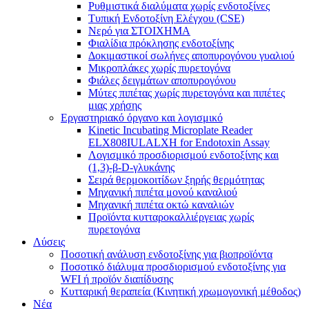
Ρυθμιστικά διαλύματα χωρίς ενδοτοξίνες
Τυπική Ενδοτοξίνη Ελέγχου (CSE)
Νερό για ΣΤΟΙΧΗΜΑ
Φιαλίδια πρόκλησης ενδοτοξίνης
Δοκιμαστικοί σωλήνες αποπυρογόνου γυαλιού
Μικροπλάκες χωρίς πυρετογόνα
Φιάλες δειγμάτων αποπυρογόνου
Μύτες πιπέτας χωρίς πυρετογόνα και πιπέτες
μιας χρήσης
Εργαστηριακό όργανο και λογισμικό
Kinetic Incubating Microplate Reader
ELX808IULALXH for Endotoxin Assay
Λογισμικό προσδιορισμού ενδοτοξίνης και
(1,3)-β-D-γλυκάνης
Σειρά θερμοκοιτίδων ξηρής θερμότητας
Μηχανική πιπέτα μονού καναλιού
Μηχανική πιπέτα οκτώ καναλιών
Προϊόντα κυτταροκαλλιέργειας χωρίς
πυρετογόνα
Λύσεις
Ποσοτική ανάλυση ενδοτοξίνης για βιοπροϊόντα
Ποσοτικό διάλυμα προσδιορισμού ενδοτοξίνης για
WFI ή προϊόν διαπίδυσης
Κυτταρική θεραπεία (Κινητική χρωμογονική μέθοδος)
Νέα