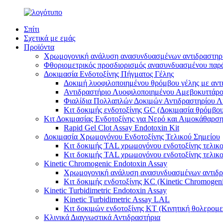
Σπίτι
Σχετικά με εμάς
Προϊόντα
Χρωμογονική ανάλυση ανασυνδυασμένων αντιδραστηρ
Φθοριομετρικός προσδιορισμός ανασυνδυασμένου παρ
Δοκιμασία Ενδοτοξίνης Πήγματος Γέλης
Δοκιμή λυοφιλοποιημένου θρόμβου γέλης με αντ
Αντιδραστήριο Λυοφιλοποιημένου Αμεβοκυττάρ
Φιαλίδια Πολλαπλών Δοκιμών Αντιδραστηρίου 
Κιτ δοκιμής ενδοτοξίνης GC (Δοκιμασία θρόμβου
Κιτ Δοκιμασίας Ενδοτοξίνης για Νερό και Αιμοκάθαρσ
Rapid Gel Clot Assay Endotoxin Kit
Δοκιμασία Χρωμογόνου Ενδοτοξίνης Τελικού Σημείου
Κιτ δοκιμής TAL χρωμογόνου ενδοτοξίνης τελικο
Κιτ δοκιμής TAL χρωμογόνου ενδοτοξίνης τελικο
Kinetic Chromogenic Endotoxin Assay
Χρωμογονική ανάλυση ανασυνδυασμένων αντιδρ
Κιτ δοκιμής ενδοτοξίνης KC ​​(Kinetic Chromogen
Kinetic Turbidimetric Endotoxin Assay
Kinetic Turbidimetric Assay LAL
Κιτ δοκιμών ενδοτοξίνης KT (Κινητική θολερομε
Κλινικά Διαγνωστικά Αντιδραστήρια