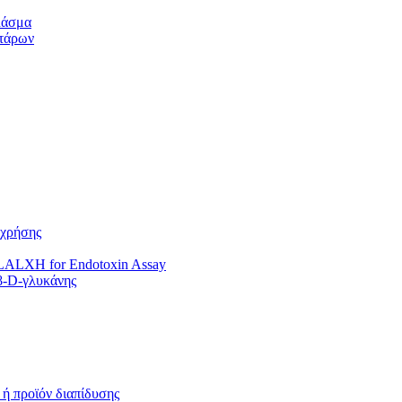
λάσμα
ττάρων
 χρήσης
ULALXH for Endotoxin Assay
-β-D-γλυκάνης
ή προϊόν διαπίδυσης