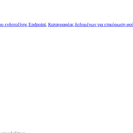
υ ενδοτοξίνης Endpoint
,
Καταγραφέας δεδομένων για επικύρωση φο