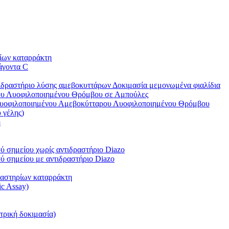
ίων καταρράκτη
άγοντα C
ιδραστήριο λύσης αμεβοκυττάρων Δοκιμασία μεμονωμένα φιαλίδια
ου Λυοφιλοποιημένου Θρόμβου σε Αμπούλες
Λυοφιλοποιημένου Αμεβοκύτταρου Λυοφιλοποιημένου Θρόμβου
 γέλης)
η
ύ σημείου χωρίς αντιδραστήριο Diazo
ύ σημείου με αντιδραστήριο Diazo
αστηρίων καταρράκτη
ic Assay)
τρική δοκιμασία)