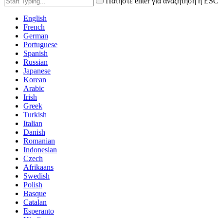
Πατήστε enter για αναζήτηση ή ESC
English
French
German
Portuguese
Spanish
Russian
Japanese
Korean
Arabic
Irish
Greek
Turkish
Italian
Danish
Romanian
Indonesian
Czech
Afrikaans
Swedish
Polish
Basque
Catalan
Esperanto