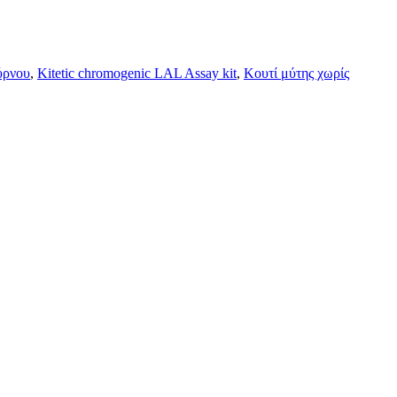
ύρνου
,
Kitetic chromogenic LAL Assay kit
,
Κουτί μύτης χωρίς