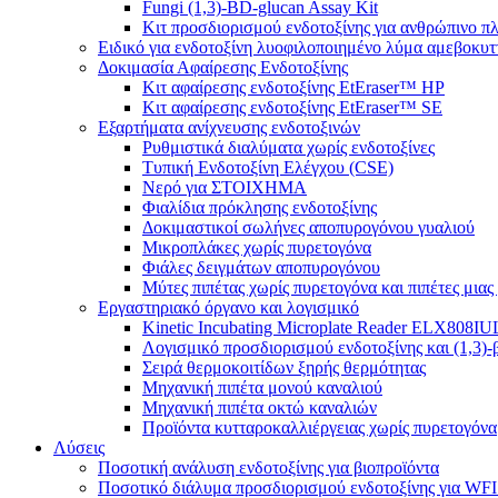
Fungi (1,3)-BD-glucan Assay Kit
Κιτ προσδιορισμού ενδοτοξίνης για ανθρώπινο π
Ειδικό για ενδοτοξίνη λυοφιλοποιημένο λύμα αμεβοκυ
Δοκιμασία Αφαίρεσης Ενδοτοξίνης
Κιτ αφαίρεσης ενδοτοξίνης EtEraser™ HP
Κιτ αφαίρεσης ενδοτοξίνης EtEraser™ SE
Εξαρτήματα ανίχνευσης ενδοτοξινών
Ρυθμιστικά διαλύματα χωρίς ενδοτοξίνες
Τυπική Ενδοτοξίνη Ελέγχου (CSE)
Νερό για ΣΤΟΙΧΗΜΑ
Φιαλίδια πρόκλησης ενδοτοξίνης
Δοκιμαστικοί σωλήνες αποπυρογόνου γυαλιού
Μικροπλάκες χωρίς πυρετογόνα
Φιάλες δειγμάτων αποπυρογόνου
Μύτες πιπέτας χωρίς πυρετογόνα και πιπέτες μιας
Εργαστηριακό όργανο και λογισμικό
Kinetic Incubating Microplate Reader ELX808I
Λογισμικό προσδιορισμού ενδοτοξίνης και (1,3)
Σειρά θερμοκοιτίδων ξηρής θερμότητας
Μηχανική πιπέτα μονού καναλιού
Μηχανική πιπέτα οκτώ καναλιών
Προϊόντα κυτταροκαλλιέργειας χωρίς πυρετογόνα
Λύσεις
Ποσοτική ανάλυση ενδοτοξίνης για βιοπροϊόντα
Ποσοτικό διάλυμα προσδιορισμού ενδοτοξίνης για WFI 