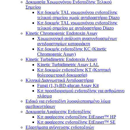
Δοκιμασία Χρωμογόνου Ενδοτοξίνης Τελικού
Σημείου
Κιτ δοκιμής TAL χρωμογόνου ενδοτοξίνης
τελικού σημείου χωρίς αντιδραστήριο Diazo
Κιτ δοκιμής TAL χρωμογόνου ενδοτοξίνης
τελικού σημείου με αντιδραστήριο Diazo
Kinetic Chromogenic Endotoxin Assay
Χρωμογονική ανάλυση ανασυνδυασμένων
αντιδραστηρίων καταρράκτη
Κιτ δοκιμής ενδοτοξίνης KC ​​(Kinetic
Chromogenic Assay)
Kinetic Turbidimetric Endotoxin Assay
Kinetic Turbidimetric Assay LAL
Κιτ δοκιμών ενδοτοξίνης KT (Κινητική
θολερομετρική δοκιμασία)
Κλινικά Διαγνωστικά Αντιδραστήρια
Fungi (1,3)-BD-glucan Assay Kit
Κιτ προσδιορισμού ενδοτοξίνης για ανθρώπινο
πλάσμα
Ειδικό για ενδοτοξίνη λυοφιλοποιημένο λύμα
αμεβοκυττάρων
Δοκιμασία Αφαίρεσης Ενδοτοξίνης
Κιτ αφαίρεσης ενδοτοξίνης EtEraser™ HP
Κιτ αφαίρεσης ενδοτοξίνης EtEraser™ SE
Εξαρτήματα ανίχνευσης ενδοτοξινών