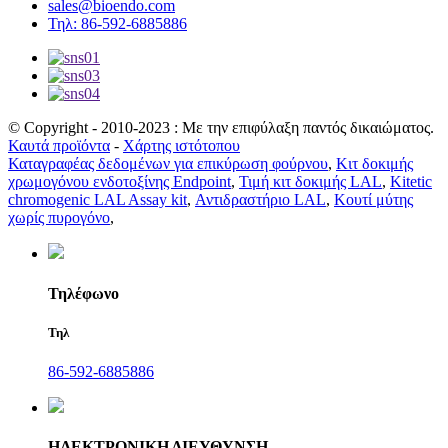
sales@bioendo.com
Τηλ: 86-592-6885886
© Copyright - 2010-2023 : Με την επιφύλαξη παντός δικαιώματος.
Καυτά προϊόντα
-
Χάρτης ιστότοπου
Καταγραφέας δεδομένων για επικύρωση φούρνου
,
Κιτ δοκιμής
χρωμογόνου ενδοτοξίνης Endpoint
,
Τιμή κιτ δοκιμής LAL
,
Kitetic
chromogenic LAL Assay kit
,
Αντιδραστήριο LAL
,
Κουτί μύτης
χωρίς πυρογόνο
,
Τηλέφωνο
Τηλ
86-592-6885886
ΗΛΕΚΤΡΟΝΙΚΗ ΔΙΕΥΘΥΝΣΗ