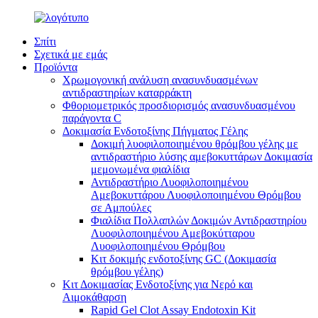
Σπίτι
Σχετικά με εμάς
Προϊόντα
Χρωμογονική ανάλυση ανασυνδυασμένων
αντιδραστηρίων καταρράκτη
Φθοριομετρικός προσδιορισμός ανασυνδυασμένου
παράγοντα C
Δοκιμασία Ενδοτοξίνης Πήγματος Γέλης
Δοκιμή λυοφιλοποιημένου θρόμβου γέλης με
αντιδραστήριο λύσης αμεβοκυττάρων Δοκιμασία
μεμονωμένα φιαλίδια
Αντιδραστήριο Λυοφιλοποιημένου
Αμεβοκυττάρου Λυοφιλοποιημένου Θρόμβου
σε Αμπούλες
Φιαλίδια Πολλαπλών Δοκιμών Αντιδραστηρίου
Λυοφιλοποιημένου Αμεβοκύτταρου
Λυοφιλοποιημένου Θρόμβου
Κιτ δοκιμής ενδοτοξίνης GC (Δοκιμασία
θρόμβου γέλης)
Κιτ Δοκιμασίας Ενδοτοξίνης για Νερό και
Αιμοκάθαρση
Rapid Gel Clot Assay Endotoxin Kit