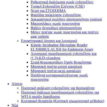
Ρυθμιστικά διαλύματα χωρίς ενδοτοξίνες
Τυπική Ενδοτοξίνη Ελέγχου (CSE)
Νερό για ΣΤΟΙΧΗΜΑ
Φιαλίδια πρόκλησης ενδοτοξίνης
Δοκιμαστικοί σωλήνες αποπυρογόνου γυαλιού
Μικροπλάκες χωρίς πυρετογόνα
Φιάλες δειγμάτων αποπυρογόνου
Μύτες πιπέτας χωρίς πυρετογόνα και πιπέτες
μιας χρήσης
Εργαστηριακό όργανο και λογισμικό
Kinetic Incubating Microplate Reader
ELX808IULALXH for Endotoxin Assay
Λογισμικό προσδιορισμού ενδοτοξίνης και
(1,3)-β-D-γλυκάνης
Σειρά θερμοκοιτίδων ξηρής θερμότητας
Μηχανική πιπέτα μονού καναλιού
Μηχανική πιπέτα οκτώ καναλιών
Προϊόντα κυτταροκαλλιέργειας χωρίς
πυρετογόνα
Λύσεις
Ποσοτική ανάλυση ενδοτοξίνης για βιοπροϊόντα
Ποσοτικό διάλυμα προσδιορισμού ενδοτοξίνης για
WFI ή προϊόν διαπίδυσης
Κυτταρική θεραπεία (Κινητική χρωμογονική μέθοδος)
Νέα